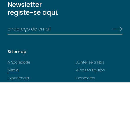
Newsletter
registe-se aqui.
Sitemap
A Sociedade
Junte-se a Nós
Media
A Nossa Equipa
Experiência
Contactos
Legal
Follow
Termos e Condições
YouTube
Política de Privacidade
LinkedIn
Política de Cookies