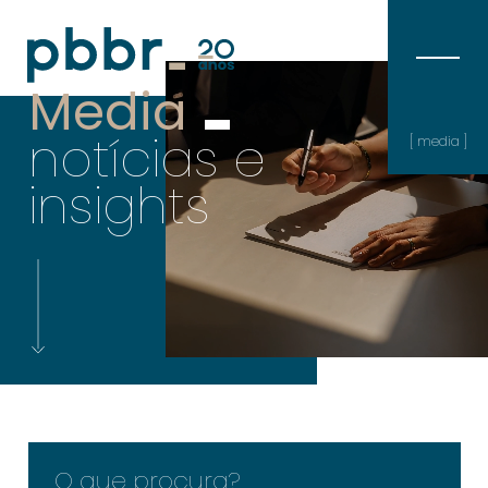
Media
notícias e
[ media ]
insights
O que procura?