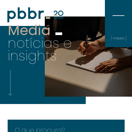
Media
notícias e
[ media ]
insights
O que procura?